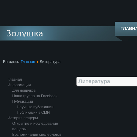
ГЛАВН
Вы здесь:
Главная
Литература
Главная
Литература
Информация
Для новичков
Наша группа на Facebook
Публикации
Научные публикации
Публикации в СМИ
История пещеры
Открытие и исследование
пещеры
Воспоминания спелеологов